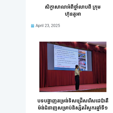
សិក្ខាសាលាអំពីថ្នាំលាបពី ក្រុម
ហ៊ុនតូអា
April 23, 2025
បទបង្ហាញតម្រង់ទិសជ្រើសរើសដេប៉ាតឺ
ម៉ង់ជំនាញសម្រាប់និស្សិតវិស្វករឆ្នាំទី១