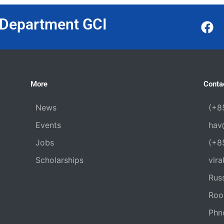
F
 Department GCI
a
c
e
b
o
More
Conta
o
k
News
(+8
Events
hav
Jobs
(+8
Scholarships
vir
Russ
Room
Phn