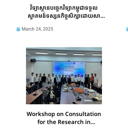
វិទ្យាស្ថានបច្ចេកវិទ្យាកម្ពុជាទទួល
ស្វាគមន៍ទស្សនកិច្ចសិក្សាដោយសា
ស្រា្តចារ្យនិងនិស្សិតពី The
March 24, 2025
Philippine Institute of Civil
Engineers
Workshop on Consultation
for the Research in