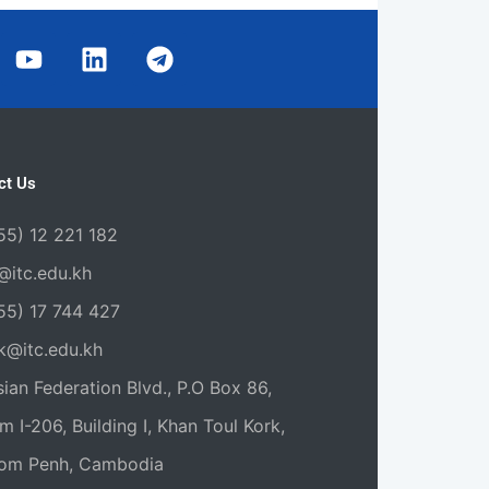
Y
L
T
o
i
e
u
n
l
t
k
e
u
e
g
b
d
r
ct Us
e
i
a
n
m
55) 12 221 182
@itc.edu.kh
55) 17​ 744 427
ak@itc.edu.kh
ian Federation Blvd., P.O Box 86,
 I-206, Building I, Khan Toul Kork,
om Penh, Cambodia