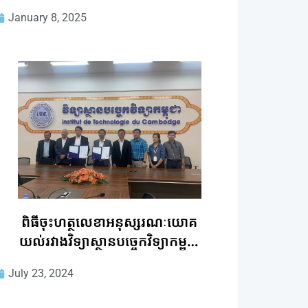
ឆ្នាំទី២ នៃមហាវិទ្យាល័យសំណង់
January 8, 2025
ពិធីចុះហត្ថលេខាអនុស្សរណៈយោគ
យល់រវាងវិទ្យាស្ថានបច្ចេកវិទ្យាកម្ពុជា
និង ក្រុមហ៊ុនជប៉ុន សាតូកូគ្យូ
July 23, 2024