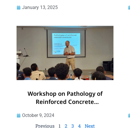
Architecture
January 13, 2025
Workshop on Pathology of
Reinforced Concrete
Structures by Prof. Luc
October 9, 2024
COURARD from University of
Liège
Previous
1
2
3
4
Next