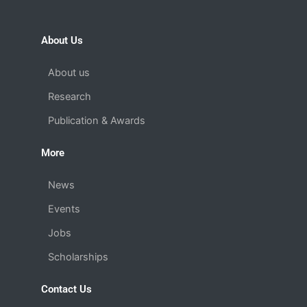
e
t
k
e
b
u
e
g
o
b
d
r
About Us
o
e
i
a
k
n
m
About us
Research
Publication & Awards
More
News
Events
Jobs
Scholarships
Contact Us