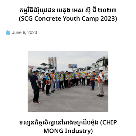
កម្មវិធីជំរុំយុវជន បេតុង អេស ស៊ី ជី ២០២៣
(SCG Concrete Youth Camp 2023)
June 8, 2023
ទស្សនកិច្ចសិក្សានៅរោងចក្រជីបម៉ុង (CHIP
MONG Industry)