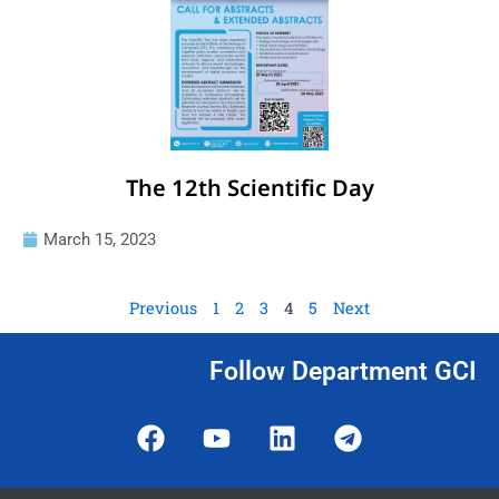
The 12th Scientific Day
March 15, 2023
Previous
1
2
3
4
5
Next
Follow Department GCI
F
Y
L
T
a
o
i
e
c
u
n
l