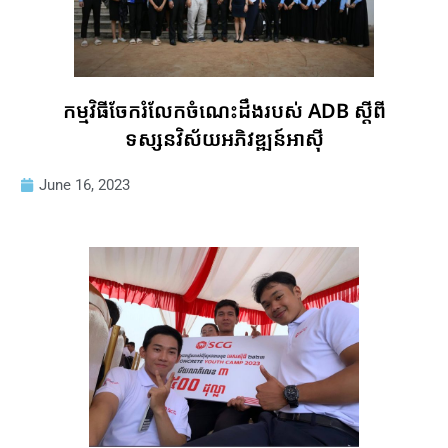
កម្មវិធីចែករំលែកចំណេះដឹងរបស់ ADB ស្តីពី
ទស្សនវិស័យអភិវឌ្ឍន៍អាស៊ី
June 16, 2023