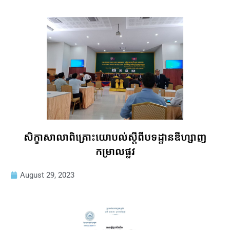
សិក្ខាសាលាពិគ្រោះយោបល់ស្តីពីបទដ្ឋានឌីហ្សាញ
កម្រាលផ្លូវ
August 29, 2023