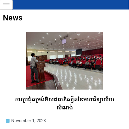
Skip
to
News
content
P
P
P
P
P
a
a
a
a
a
g
g
g
g
g
e
e
e
e
e
ការប្រជុំតម្រង់ទិសដល់និស្សិតនៃមហាវិទ្យាល័យ
សំណង់
November 1, 2023