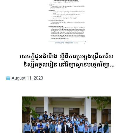
សេចក្តីជូនដំណឹង ស្តីពីការប្រឡងជ្រើសរើស
និស្សិតចូលរៀន នៅវិទ្យាស្ថានបច្ចេកវិទ្យា
កម្ពុជា សម្រាប់ឆ្នាំសិក្សា ២០២៣-២០២៤
August 11, 2023