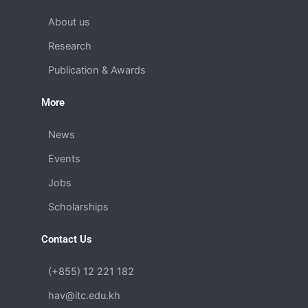
o
e
i
a
k
n
m
About us
Research
Publication & Awards
More
News
Events
Jobs
Scholarships
Contact Us
(+855) 12 221 182
hav@itc.edu.kh