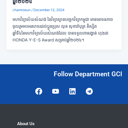
ឆ្នាំ២០២៤
chamroeun
/
December 12, 2024
មហាវិទ្យាល័យសំណង់ នៃវិទ្យាស្ថានបច្ចេកវិទ្យាកម្ពុជា មានមោទនភាព
ចូលរួមអបអរសាទរដល់ប្អូនប្រុស លុន សុខារ៉ាបុត្រ និស្សិត
ឆ្នាំទី៤នៃមហាវិទ្យាល័យសំណង់ដែល បានទទួលពានរង្វាន់ ហុងដា
HONDA Y-E-S Award សម្រាប់ឆ្នាំ២០២៤។
Follow Department GCI
F
Y
L
T
a
o
i
e
c
u
n
l
e
t
k
e
b
u
e
g
o
b
d
r
About Us