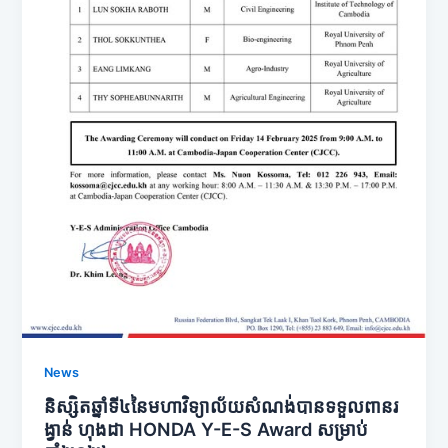
News
និស្សិតឆ្នាំទី៤នៃមហាវិទ្យាល័យសំណង់បានទទួលពានរ
ង្វាន់ ហុងដា HONDA Y-E-S Award សម្រាប់