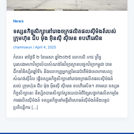
News
ទស្សនកិច្ចសិក្សានៅរោងចក្រផលិតផលស៊ីម៉ងត៍របស់
ក្រុមហ៊ុន ជីប ម៉ុង អ៊ិនស៊ី ស៊ីមេន ខបភើរេសិន
chamroeun
/
April 4, 2025
កំពត៖ នាថ្ងៃទី ២ ខែមេសា ឆ្នាំ២០២៥ លោកលី ហាវ ព្រឹទ្ធ
បុរសរងមហាវិទ្យាល័យសំណង់នៃវិទ្យាស្ថានបច្ចេកវិទ្យាកម្ពុជា បាន
ដឹកនាំនិស្សិតឆ្នាំទី៤ និងលោកគ្រូអ្នកគ្រូនៃដេប៉ាតឺម៉ង់ទេពកោសល្យ
សំណង់ស៊ីវិល ធ្វើទស្សនកិច្ចសិក្សានៅរោងចក្រផលិតផលស៊ីម៉ងត៍
របស់ ក្រុមហ៊ុន ជីប ម៉ុង អ៊ិនស៊ី ស៊ីមេន ខបភើរេសិន។ តាមរយៈទស្សន
កិច្ចសិក្សានេះ និស្សិតបានសិក្សាស្វែងយល់អំពីខ្សែសង្វាក់ផលិតកម្មនៃ
ការផលិតស៊ីម៉ងត៍ ទស្សនកិច្ចនៅមន្ទីរពិសោធន៍ស៊ីម៉ងត៍និងបន្ទប់
ប្រតិបត្តិការ […]